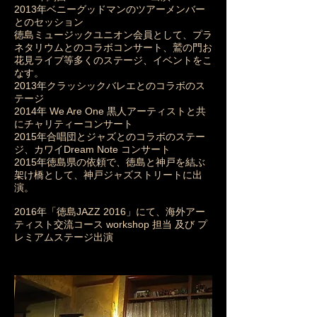
2013年ベニーグッドマンのツアーメンバー
とのセッション
徳島ミュージックユニオン会員として、プラ
ネタリウムとのコラボコンサート、鷲の門お
花見ライブ等多くのステージ、イベントをこ
なす。
2013年クラッシックバレエとのコラボのス
テージ
2014年 We Are One 黒人アーティストと共
にチャリティーコンサート
2015年合唱団とジャズとのコラボのステー
ジ、カワイDream Note コンサート
2015年徳島県の依頼で、徳島と神戸を結ぶ
架け橋として、神戸ジャズストリートに出
演。
2016年「徳島JAZZ 2016」にて、海外アー
ティスト交流コース workshop 担当 及び プ
レミアムステージ出演