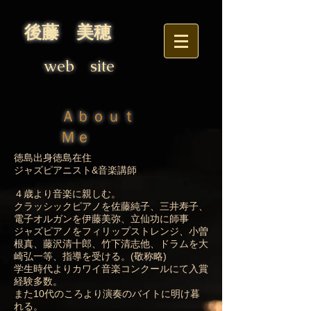
後藤 美穂
web site
Ａｂｏｕｔ
Ｍｅ
徳島出身徳島在住
ジャズピアニスト&音楽講師
４歳より音楽に親しむ。
クラッシックピアノを佐藤純子、三井寿子、
電子オルガンを伊藤美弥、立仙功に師事
ジャズピアノをフィリップストレンジ、小曽
根真、藤沢清十郎、竹下清志他、ドラムを大
崎弘一等、指導を受ける。(敬称略)
学生時代よりカワイ音楽コンクールにて入賞
経験多数。
また10代のころより演奏のバイトに明け暮
れる。