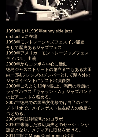
1990年より1999年sunny side jazz
orchestraに在籍
1998年モントレージャズフェスイン能登
そして歴史あるジャズフェス
1999年アメリカ「モントレージャズフェス
ティバル」出演
2000年からコンボを中心に活動
徳島ジャズストリートの創立者でもある太田
純一郎&フレンズのメンバーとして県内外の
ジャズイベントにゲスト出演多数
2000年ごろより10年間以上、鳴門の老舗の
ライブハウス「ギャラントム」ジャズバンド
のピアニストを務める。
2007年徳島での国民文化祭では自己のピア
ノトリオで、メインゲスト住友紀人の前座を
つとめる。
2008年阿波浄瑠璃とのコラボ
2010年来徳した渡辺貞夫とのセッションが
話題となり、メディアに取材を受ける。
2011年関西Music Conference 出演