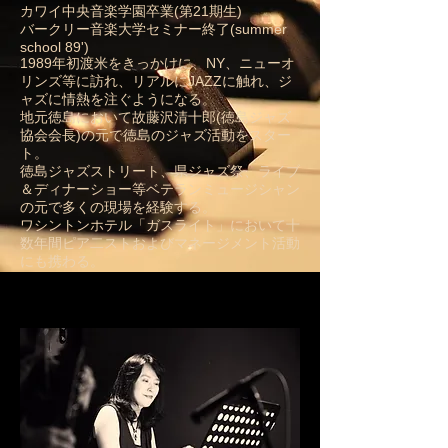
カワイ中央音楽学園卒業(第21期生)
バークリー音楽大学セミナー終了(summer
school 89')
1989年初渡米をきっかけに、NY、ニューオ
リンズ等に訪れ、リアルにJAZZに触れ、ジ
ャズに情熱を注ぐようになる。
地元徳島において故藤沢清十郎(徳島ジャズ
協会会長)の元で徳島のジャズ活動をスター
ト。
徳島ジャズストリート、県ジャズ祭、ライブ
＆ディナーショー等ベテランミュージシャン
の元で多くの現場を経験する。
ワシントンホテル「ガスライト」において十
数年間ピア二ストおよびマネージメント活動
にも携わる。