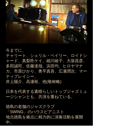
今までに、
チャリート、シェリル・ベイリー、ロイドシ
ャード、真梨邑ケイ、細川綾子、大坂昌彦、
多田誠司、佐藤達哉、浜田均、ヒロヤマナ
カ、市原ひかり、奥平真吾、広瀬潤次、マー
ティプレイシー、
井上陽介、高瀬裕、他(敬称略)
日本を代表する素晴らしいトップジャズミュ
ージシャンとも、共演を重ねている。
徳島の老舗のジャズクラブ
「SWING」のハウスピアニスト
地元徳島を拠点に精力的に演奏活動を展開
中。