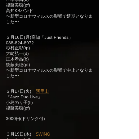
後藤美穂(pf)
高知KBバンド
〜新型コロナウィルスの影響で延期となりま
した〜
３月16日(月)高知「Just Friends」
088-824-8972
杉村正彰(tp)
大崎弘一(d)
正木孝昌(b)
後藤美穂(pf)
〜新型コロナウィルスの影響で中止となりま
した〜
３月17日(火)
阿里山
『Jazz Duo Live』
小島のり子(fl)
後藤美穂(pf)
3000円(ドリンク付)
３月19日(木)
SWING