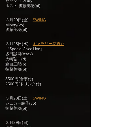
セッションDay
ホスト 後藤美穂(pf)
３月20日(金)
SWING
Mihoty(vo)
後藤美穂(pf)
３月25日(水)
ギャラリー花杏豆
『Special Jazz Live』
多田誠司(Asax)
大崎弘一(d)
森白三郎(b)
後藤美穂(pf)
3500円(食事付)
2500円(ドリンク付)
３月28日(土)
SWING
シュガー綾子(vo)
後藤美穂(pf)
３月29日(日)