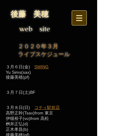
後藤 美穂
web site
２０２０年３月
ライブスケジュール
３月６日(金)
SWING
Yu Sims(sax)
後藤美穂(pf)
３月７日(土)BF
３月８日(日)
コティ駅前店
高野正幹(Tsax)from 東京
伊槻裕子(vo)from 高松
桝井正弘(d)
正木孝昌(b)
後藤美穂(pf)