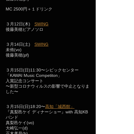
MC 2500円＋１ドリンク
３月12日(木)
SWING
後藤美穂ピアノソロ
３月14日(土)
SWING
未侑(vo)
後藤美穂(pf)
３月15日(日)11:30〜シビックセンター
「KAWAI Music Competiton」
入賞記念コンサート
〜新型コロナウィルスの影響で中止となりま
した〜
３月15日(日)18:20〜
高知「城西館」
『真梨邑ケイ ディナーショー』with 高知KB
バンド
真梨邑ケイ(vo)
大崎弘一(d)
正木孝昌(b)