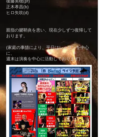
後藤美穂(pf)
正木孝昌(b)
ヒロ矢吹(d)
親指の腱鞘炎を患い、現在少しずつ復帰して
おります。
(家庭の事情により、平日はレッスンを中心
に、
週末は演奏を中心に活動しております)