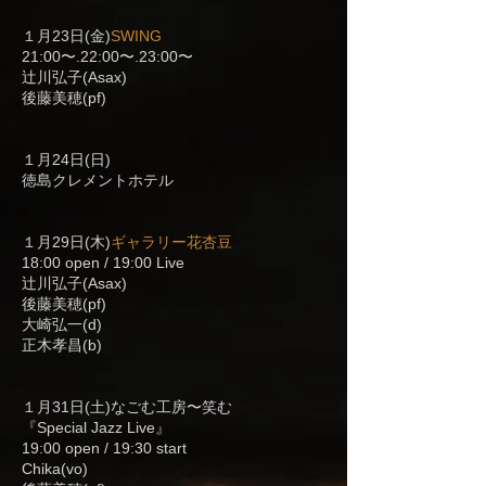
１月23日(金)
SWING
21:00〜.22:00〜.23:00〜
辻川弘子(Asax)
後藤美穂(pf)
１月24日(日)
徳島クレメントホテル
１月29日(木)
ギャラリー花杏豆
18:00 open / 19:00 Live
辻川弘子(Asax)
後藤美穂(pf)
大崎弘一(d)
正木孝昌(b)
１月31日(土)なごむ工房〜笑む
『Special Jazz Live』
19:00 open / 19:30 start
Chika(vo)