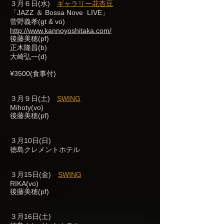
３月６日(水)
ギャラリー花杏豆
「JAZZ ＆ Bossa Nove LIVE」
菅野義孝(gt & vo)
http://www.kannoyoshitaka.com/
後藤美穂(pf)
正木隆昌(b)
大崎弘一(d)
¥3500(食事付)
３月９日(土)
SWING
Mihoty(vo)
後藤美穂(pf)
３月10日(日)
徳島クレメントホテル
３月15日(金)
SWING
RIKA(vo)
後藤美穂(pf)
３月16日(土)