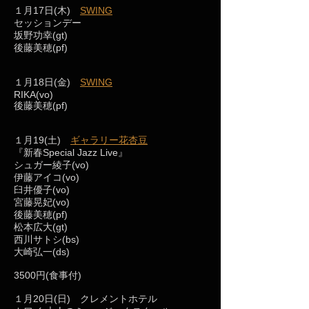
１月17日(木)
SWING
セッションデー
坂野功幸(gt)
後藤美穂(pf)
１月18日(金)
SWING
RIKA(vo)
後藤美穂(pf)
１月19(土)
ギャラリー花杏豆
『新春Special Jazz Live』
シュガー綾子(vo)
伊藤アイコ(vo)
臼井優子(vo)
宮藤晃妃(vo)
後藤美穂(pf)
松本広大(gt)
西川サトシ(bs)
大崎弘一(ds)
3500円(食事付)
１月20日(日) クレメントホテル