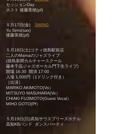
セッションDay
ホスト 後藤美穂(pf)
５月17日(金)
SWING
Yu Sims(sax)
後藤美穂(pf)
５月18日(土)コティ徳島駅前店
二人のMamaのジャズライブ
(徳島新聞カルチャースクール
藤本千晶ジャズボーカル門下生ライブ)
開場 16:30 開演 17:00
入場 1,000円（1ドリンク付き）
［出演］
MARIKO AKIMOTO(Vo）
MITSUYO MASUHARA(Vo）
CHIAKI FUJIMOTO(Guest Vocal）
MIHO GOTO(Pf）
５月19日(日)高知サウスプリーズホテル
高知KBバンド ダンスパーティ