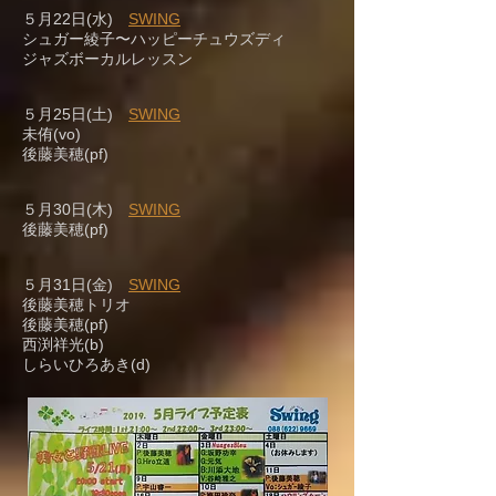
５月22日(水)
SWING
シュガー綾子〜ハッピーチュウズディ
ジャズボーカルレッスン
５月25日(土)
SWING
未侑(vo)
後藤美穂(pf)
５月30日(木)
SWING
後藤美穂(pf)
５月31日(金)
SWING
後藤美穂トリオ
後藤美穂(pf)
西渕祥光(b)
しらいひろあき(d)​