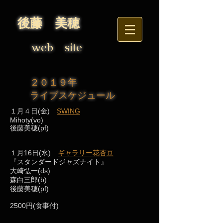
後藤 美穂
web site
２０１９年
ライブスケジュール
１月４日(金)
SWING
Mihoty(vo)
後藤美穂(pf)
１月16日(水)
ギャラリー花杏豆
『スタンダードジャズナイト』
大崎弘一(ds)
森白三郎(b)
後藤美穂(pf)
2500円(食事付)