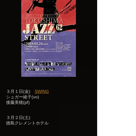
３月１日(金)
SWING
シュガー綾子(vo)
後藤美穂(pf)
３月２日(土)
徳島クレメントホテル