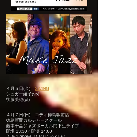
４月５日(金)
SWING
シュガー綾子(vo)
後藤美穂(pf)
４月７日(日) コティ徳島駅前店
徳島新聞カルチャースクール
藤本千晶ジャズボーカル門下生ライブ
開場 13:30／開演 14:00
入場 1,000円（1ドリンク付き）