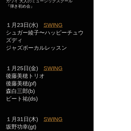
カワイ 大人のミュージックスクール
『弾き初め会』
１月23日(水)
SWING
シュガー綾子〜ハッピーチュウ
ズディ
ジャズボーカルレッスン
１月25日(金)
SWING
後藤美穂トリオ
後藤美穂(pf)
森白三郎(b)
ビート祐(ds)
１月31日(木)
SWING
坂野功幸(gt)