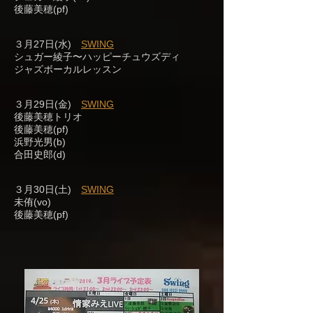
後藤美穂(pf)
３月27日(水)
SWING
シュガー綾子〜ハッピーチュウズディ
ジャズボーカルレッスン
３月29日(金)
SWING
後藤美穂トリオ
後藤美穂(pf)
浜野光男(b)
合田史郎(d)
３月30日(土)
SWING
未侑(vo)
後藤美穂(pf)