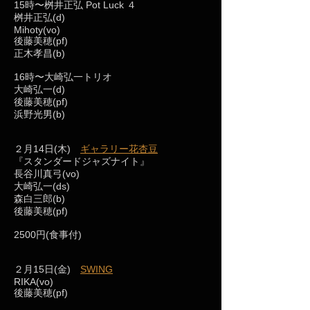
15時〜桝井正弘 Pot Luck ４
桝井正弘(d)
Mihoty(vo)
後藤美穂(pf)
正木孝昌(b)
16時〜大崎弘一トリオ
大崎弘一(d)
後藤美穂(pf)
浜野光男(b)
２月14日(木)
ギャラリー花杏豆
『スタンダードジャズナイト』
長谷川真弓(vo)
大崎弘一(ds)
森白三郎(b)
後藤美穂(pf)
2500円(食事付)
２月15日(金)
SWING
RIKA(vo)
後藤美穂(pf)