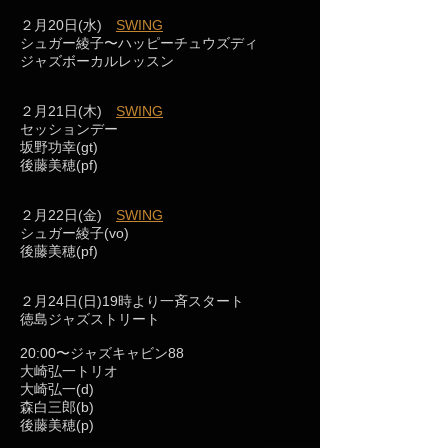
２月20日(水)
SWING
シュガー綾子〜ハッピーチュウズディ
ジャズボーカルレッスン
２月21日(木)
SWING
セッションデー
坂野功幸(gt)
後藤美穂(pf)
２月22日(金)
SWING
シュガー綾子(vo)
後藤美穂(pf)
２月24日(日)19時より一斉スタート
徳島ジャズストリート
20:00〜ジャズキャビン88
大崎弘一トリオ
大崎弘一(d)
森白三郎(b)
後藤美穂(p)