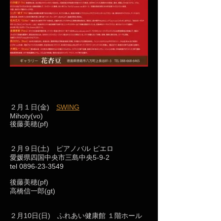
２月１日(金)
SWING
Mihoty(vo)
後藤美穂(pf)
２月９日(土) ピアノバル ピエロ
愛媛県四国中央市三島中央5-9-2
tel
0896-23-3549
後藤美穂(pf)
高橋信一郎(gt)
２月10日(日) ふれあい健康館 １階ホール