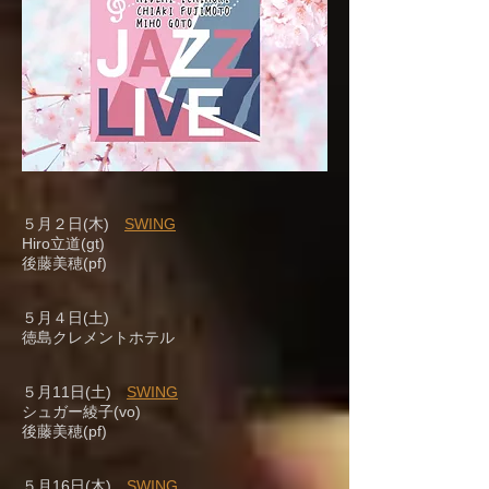
５月２日(木)
SWING
Hiro立道(gt)
後藤美穂(pf)
５月４日(土)
徳島クレメントホテル
５月11日(土)
SWING
シュガー綾子(vo)
後藤美穂(pf)
５月16日(木)
SWING