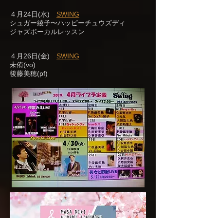
４月24日(水)
SWING
シュガー綾子〜ハッピーチュウズディ
ジャズボーカルレッスン
４月26日(金)
SWING
未侑(vo)
後藤美穂(pf)​​