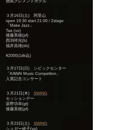
徳島クレメントホテル
３月16日(土) 阿里山
open 19:30 start 21:00 / 2stage
「Make Jazz」
Tae (vo)
後藤美穂(pf)
西渕祥光(b)
福井昌雄(ds)
¥2000(1dk込)
３月17日(日) シビックセンター
「KAWAI Music Competiton」
入賞記念コンサート
３月21日(木)
SWING
セッションデー
坂野功幸(gt)
後藤美穂(pf)
３月23日(土)
SWING
シュガー綾子(vo)