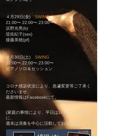
４月29日(金)
SWING
21:00〜.22:00〜.23:00〜
浜野光男(b)
堤佐紀子(sax)
後藤美穂(pf)
４月30日(土)
SWING
21:00〜.22:00〜.23:00〜
ピアノソロ＆セッション
コロナ感染状況により、急遽変更等ご了承く
ださいませ。
最新情報はFacebookにて。
(家庭の事情により、平日はレッスンを中心
に、
週末は演奏を中心に活動しております)