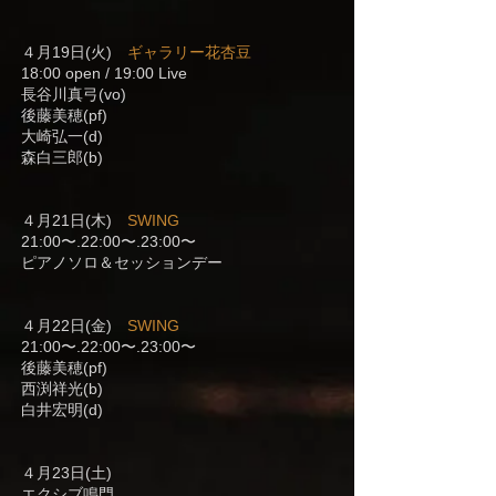
４月19日(火)
ギャラリー花杏豆
18:00 open / 19:00 Live
長谷川真弓(vo)
後藤美穂(pf)
大崎弘一(d)
森白三郎(b)
４月21日(木)
SWING
21:00〜.22:00〜.23:00〜
ピアノソロ＆セッションデー
４月22日(金)
SWING
21:00〜.22:00〜.23:00〜
後藤美穂(pf)
西渕祥光(b)
白井宏明(d)
４月23日(土)
エクシブ鳴門